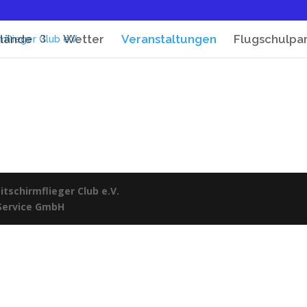
lände
Wetter
Veranstaltungen
Flugschulpa
tschirmflieger Club e.V.
 Service GmbH