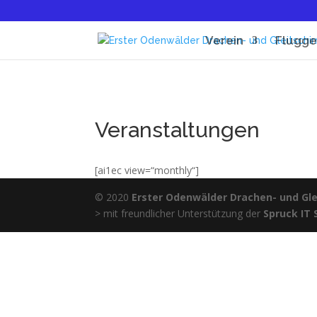
Verein
Flugge
Veranstaltungen
[ai1ec view=“monthly“]
© 2020
Erster Odenwälder Drachen- und Glei
> mit freundlicher Unterstützung der
Spruck IT