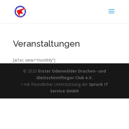
Veranstaltungen
[ai1ec view=“monthly“]
© 2020
Erster Odenwälder Drachen- und
Gleitschirmflieger Club e.V.
> mit freundlicher Unterstützung der
Spruck IT
Service GmbH