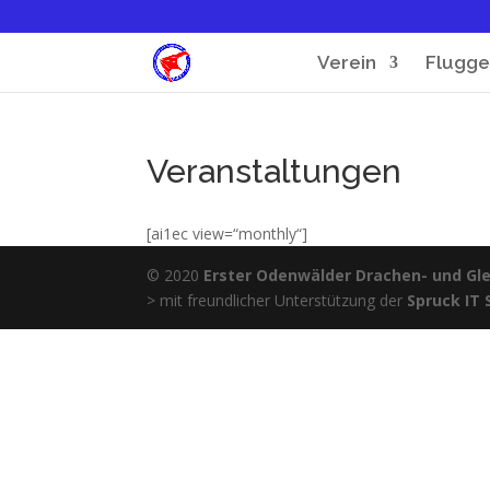
Verein
Flugge
Veranstaltungen
[ai1ec view=“monthly“]
© 2020
Erster Odenwälder Drachen- und Glei
> mit freundlicher Unterstützung der
Spruck IT