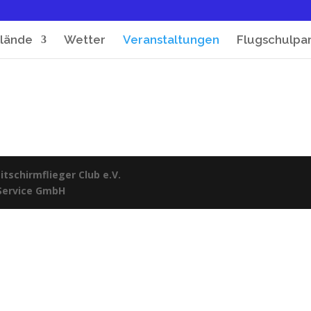
lände
Wetter
Veranstaltungen
Flugschulpa
tschirmflieger Club e.V.
 Service GmbH