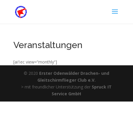
Veranstaltungen
[ai1ec view=“monthly“]
© 2020
Erster Odenwälder Drachen- und
Gleitschirmflieger Club e.V.
> mit freundlicher Unterstützung der
Spruck IT
Service GmbH