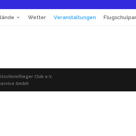
lände
Wetter
Veranstaltungen
Flugschulpa
tschirmflieger Club e.V.
 Service GmbH