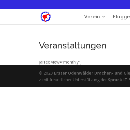
Verein
Flugge
Veranstaltungen
[ai1ec view=“monthly“]
© 2020
Erster Odenwälder Drachen- und Glei
> mit freundlicher Unterstützung der
Spruck IT