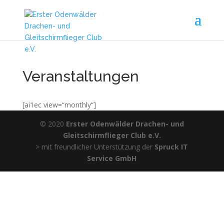
Veranstaltungen
[ai1ec view=“monthly“]
© 2020
Erster Odenwälder Drachen- und
Gleitschirmflieger Club e.V.
> mit freundlicher Unterstützung der
Spruck IT
Service GmbH