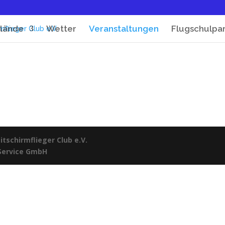
lände
Wetter
Veranstaltungen
Flugschulpa
tschirmflieger Club e.V.
 Service GmbH