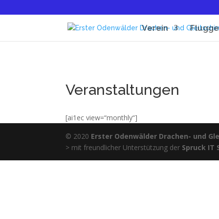
Verein
Flugge
Veranstaltungen
[ai1ec view=“monthly“]
© 2020
Erster Odenwälder Drachen- und Glei
> mit freundlicher Unterstützung der
Spruck IT