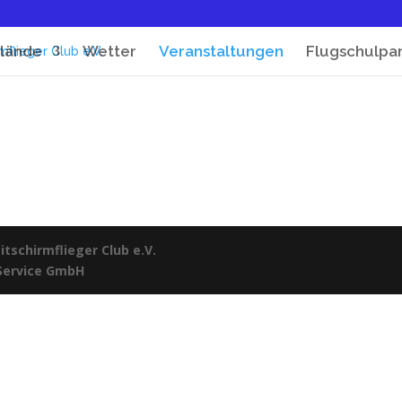
lände
Wetter
Veranstaltungen
Flugschulpa
tschirmflieger Club e.V.
 Service GmbH