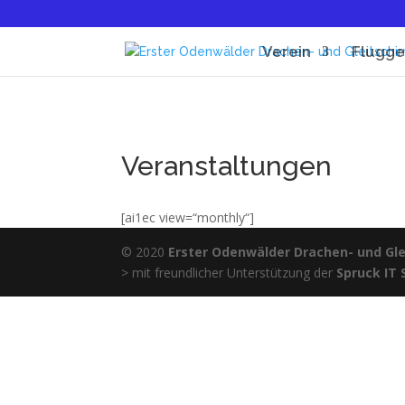
Verein
Flugge
Veranstaltungen
[ai1ec view=“monthly“]
© 2020
Erster Odenwälder Drachen- und Glei
> mit freundlicher Unterstützung der
Spruck IT