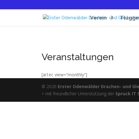
Verein
Flugge
Veranstaltungen
[ai1ec view=“monthly“]
© 2020
Erster Odenwälder Drachen- und Glei
> mit freundlicher Unterstützung der
Spruck IT