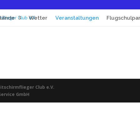
lände
Wetter
Veranstaltungen
Flugschulpa
tschirmflieger Club e.V.
 Service GmbH