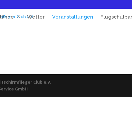
lände
Wetter
Veranstaltungen
Flugschulpa
tschirmflieger Club e.V.
 Service GmbH