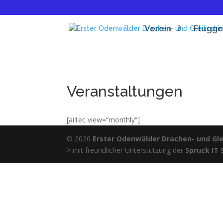
Verein
Flugge
Veranstaltungen
[ai1ec view=“monthly“]
© 2020
Erster Odenwälder Drachen- und Glei
> mit freundlicher Unterstützung der
Spruck IT