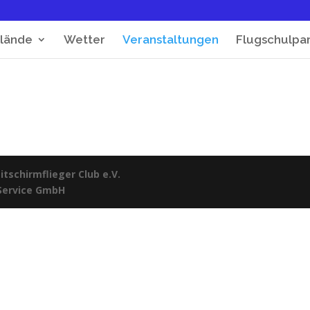
lände
Wetter
Veranstaltungen
Flugschulpa
tschirmflieger Club e.V.
 Service GmbH