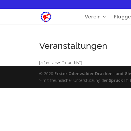
Verein
Flugge
Veranstaltungen
[ai1ec view=“monthly“]
© 2020
Erster Odenwälder Drachen- und Glei
> mit freundlicher Unterstützung der
Spruck IT