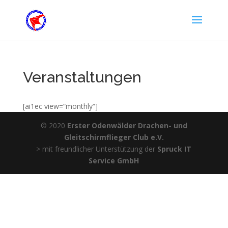
Veranstaltungen
[ai1ec view=“monthly“]
© 2020
Erster Odenwälder Drachen- und
Gleitschirmflieger Club e.V.
> mit freundlicher Unterstützung der
Spruck IT
Service GmbH