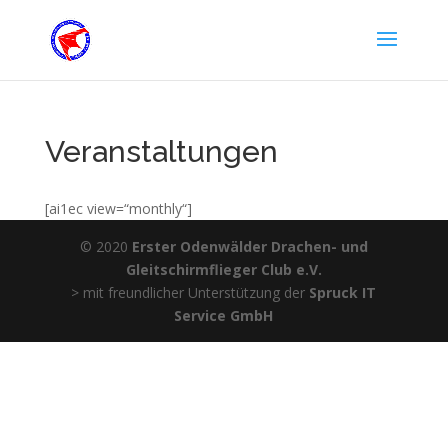
Veranstaltungen
[ai1ec view=“monthly“]
© 2020
Erster Odenwälder Drachen- und
Gleitschirmflieger Club e.V.
> mit freundlicher Unterstützung der
Spruck IT
Service GmbH