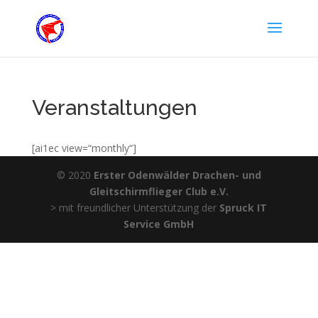
Veranstaltungen
[ai1ec view=“monthly“]
© 2020
Erster Odenwälder Drachen- und
Gleitschirmflieger Club e.V.
> mit freundlicher Unterstützung der
Spruck IT
Service GmbH