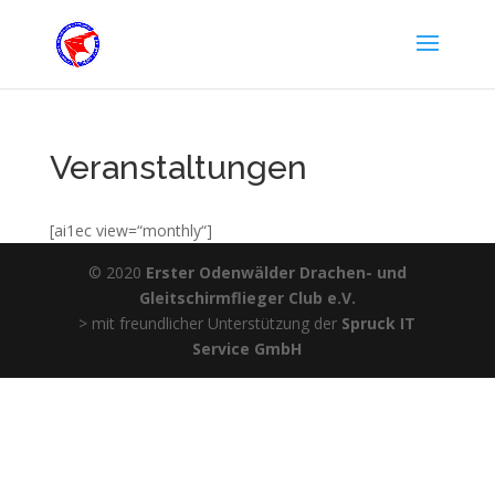
Veranstaltungen
[ai1ec view=“monthly“]
© 2020
Erster Odenwälder Drachen- und
Gleitschirmflieger Club e.V.
> mit freundlicher Unterstützung der
Spruck IT
Service GmbH