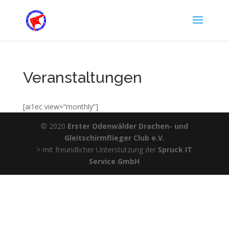
Veranstaltungen
[ai1ec view=“monthly“]
© 2020
Erster Odenwälder Drachen- und
Gleitschirmflieger Club e.V.
> mit freundlicher Unterstützung der
Spruck IT
Service GmbH