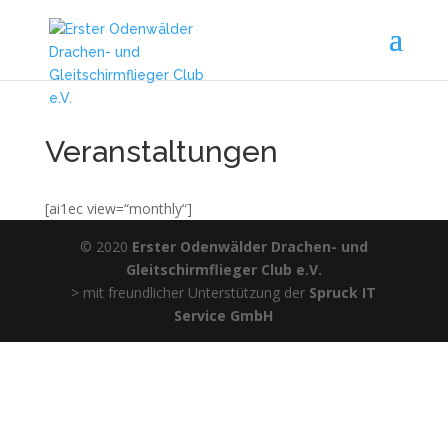
Veranstaltungen
[ai1ec view=“monthly“]
© 2020
Erster Odenwälder Drachen- und
Gleitschirmflieger Club e.V.
> mit freundlicher Unterstützung der
Spruck IT
Service GmbH