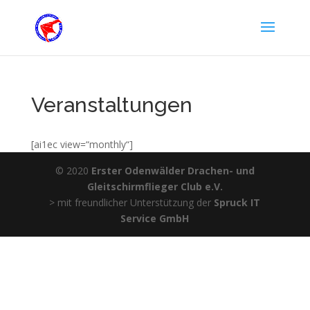
Veranstaltungen
[ai1ec view=“monthly“]
© 2020
Erster Odenwälder Drachen- und
Gleitschirmflieger Club e.V.
> mit freundlicher Unterstützung der
Spruck IT
Service GmbH