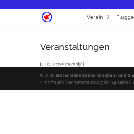
Verein
Flugge
Veranstaltungen
[ai1ec view=“monthly“]
© 2020
Erster Odenwälder Drachen- und Glei
> mit freundlicher Unterstützung der
Spruck IT