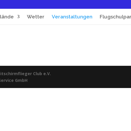
lände
Wetter
Veranstaltungen
Flugschulpa
tschirmflieger Club e.V.
 Service GmbH