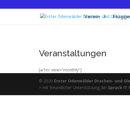
Verein
Flugge
Veranstaltungen
[ai1ec view=“monthly“]
© 2020
Erster Odenwälder Drachen- und Glei
> mit freundlicher Unterstützung der
Spruck IT