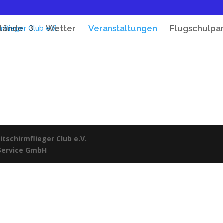
lände
Wetter
Veranstaltungen
Flugschulpa
tschirmflieger Club e.V.
 Service GmbH