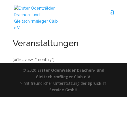
Veranstaltungen
[ai1ec view=“monthly“]
© 2020
Erster Odenwälder Drachen- und
Gleitschirmflieger Club e.V.
> mit freundlicher Unterstützung der
Spruck IT
Service GmbH