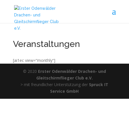
Veranstaltungen
[ai1ec view=“monthly“]
© 2020
Erster Odenwälder Drachen- und
Gleitschirmflieger Club e.V.
> mit freundlicher Unterstützung der
Spruck IT
Service GmbH