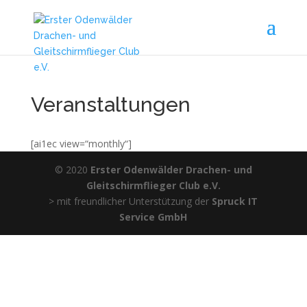
Veranstaltungen
[ai1ec view=“monthly“]
© 2020
Erster Odenwälder Drachen- und
Gleitschirmflieger Club e.V.
> mit freundlicher Unterstützung der
Spruck IT
Service GmbH