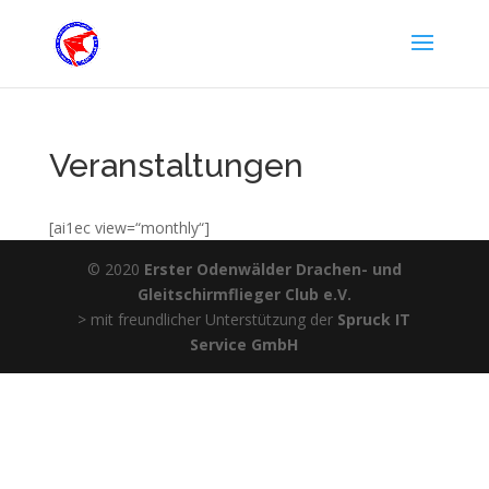
Veranstaltungen
[ai1ec view=“monthly“]
© 2020
Erster Odenwälder Drachen- und
Gleitschirmflieger Club e.V.
> mit freundlicher Unterstützung der
Spruck IT
Service GmbH