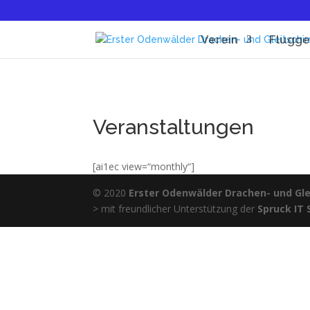
Verein
Flugge
Veranstaltungen
[ai1ec view=“monthly“]
© 2020
Erster Odenwälder Drachen- und Glei
> mit freundlicher Unterstützung der
Spruck IT