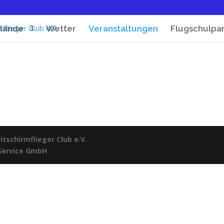
lände
Wetter
Veranstaltungen
Flugschulpa
tschirmflieger Club e.V.
 Service GmbH