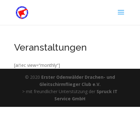
Veranstaltungen
[ai1ec view=“monthly“]
© 2020
Erster Odenwälder Drachen- und
Gleitschirmflieger Club e.V.
> mit freundlicher Unterstützung der
Spruck IT
Service GmbH