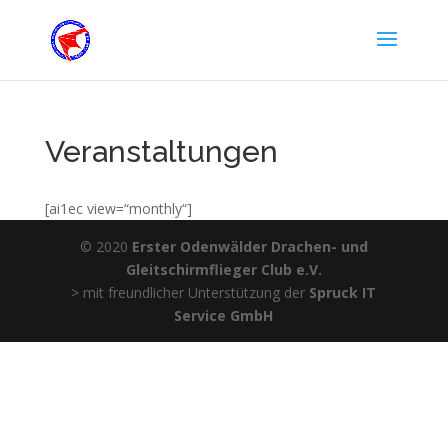
Veranstaltungen
[ai1ec view=“monthly“]
© 2020
Erster Odenwälder Drachen- und
Gleitschirmflieger Club e.V.
> mit freundlicher Unterstützung der
Spruck IT
Service GmbH