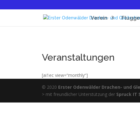
Verein
Flugge
Veranstaltungen
[ai1ec view=“monthly“]
© 2020
Erster Odenwälder Drachen- und Glei
> mit freundlicher Unterstützung der
Spruck IT