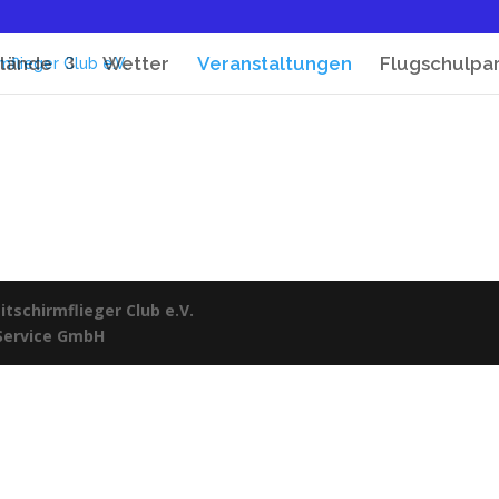
lände
Wetter
Veranstaltungen
Flugschulpa
tschirmflieger Club e.V.
 Service GmbH