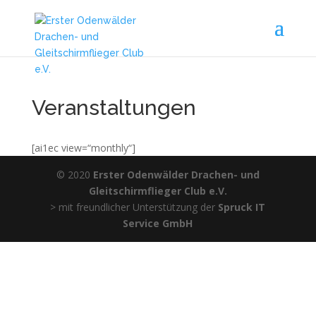
Veranstaltungen
[ai1ec view=“monthly“]
© 2020
Erster Odenwälder Drachen- und
Gleitschirmflieger Club e.V.
> mit freundlicher Unterstützung der
Spruck IT
Service GmbH