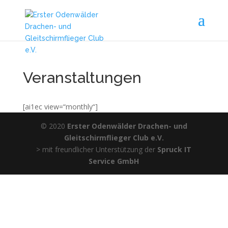
Veranstaltungen
[ai1ec view=“monthly“]
© 2020
Erster Odenwälder Drachen- und
Gleitschirmflieger Club e.V.
> mit freundlicher Unterstützung der
Spruck IT
Service GmbH