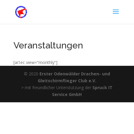
Veranstaltungen
[ai1ec view=“monthly“]
© 2020
Erster Odenwälder Drachen- und
Gleitschirmflieger Club e.V.
> mit freundlicher Unterstützung der
Spruck IT
Service GmbH