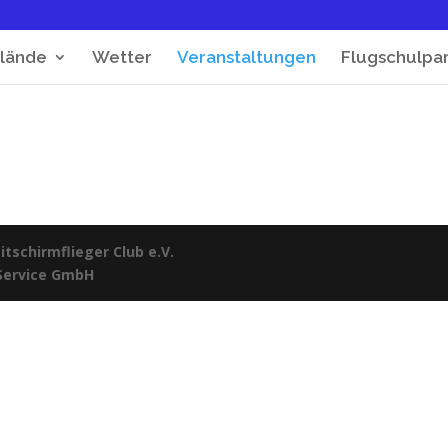
lände
Wetter
Veranstaltungen
Flugschulpa
tschirmflieger Club e.V.
 Service GmbH