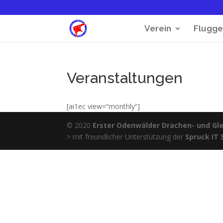
Verein
Flugge
Veranstaltungen
[ai1ec view=“monthly“]
© 2020
Erster Odenwälder Drachen- und Glei
> mit freundlicher Unterstützung der
Spruck IT