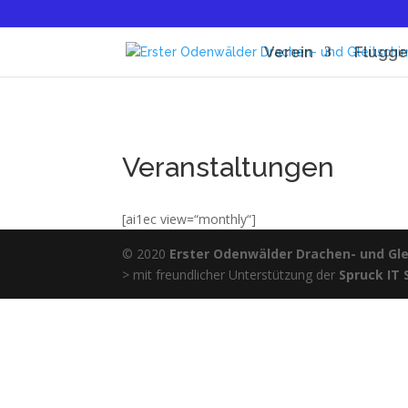
Verein
Flugge
Veranstaltungen
[ai1ec view=“monthly“]
© 2020
Erster Odenwälder Drachen- und Glei
> mit freundlicher Unterstützung der
Spruck IT