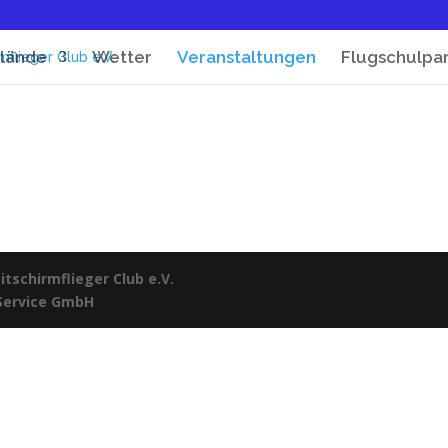
lände
Wetter
Veranstaltungen
Flugschulpa
tschirmflieger Club e.V.
 Service GmbH