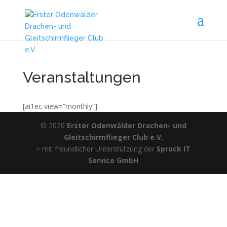
Veranstaltungen
[ai1ec view=“monthly“]
© 2020
Erster Odenwälder Drachen- und
Gleitschirmflieger Club e.V.
> mit freundlicher Unterstützung der
Spruck IT
Service GmbH