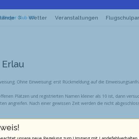
lände
Wetter
Veranstaltungen
Flugschulpa
 Erlau
nweisung. Ohne Einweisung: erst Rückmeldung auf die Einweisungsanf
ffenen Plätzen und registrierten Namen kleiner als 10 ist, dann versuc
iten angreifen. Nach einer gewissen Zeit werden die nicht abgeschlo
weis!
 welchen sie erworben wurde
Kaufpreis
nicht
zurückerstattet
 beachtet unsere neue Regelung zum Umgang mit Landefehlverhalten.