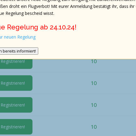
ßen droht ein Flugverbot! Mit eurer Anmeldung bestätigt ihr, dass ihr
en Gäste angenommen
ue Regelung bescheid wisst.
age an denen ihr sicher seit dass ihr auch kommt
tanden, dass euer Name hier veröffentlicht wird
e Regelung ab 24.10.24!
zur neuen Regelung
gistrieren
Freie Plätze
in bereits informiert!
10
 Registrieren!
10
 Registrieren!
10
 Registrieren!
10
 Registrieren!