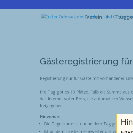
Verein
Flugge
Gästeregistrierung für
Registrierung nur für Gäste mit vorhandener Ei
Pro Tag gibt es 10 Plätze. Falls die Summe aus o
das Internet voller Bots, die automatisch Webse
freigegeben.
Hinweise:
Hin
Die Tageskarte ist nur an dem Tag gültig für
Ist an dem Tag kein Flugwetter o.ä. wird der 
Bitte