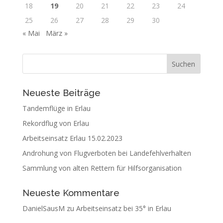
18
19
20
21
22
23
24
25
26
27
28
29
30
« Mai
März »
Neueste Beiträge
Tandemflüge in Erlau
Rekordflug von Erlau
Arbeitseinsatz Erlau 15.02.2023
Androhung von Flugverboten bei Landefehlverhalten
Sammlung von alten Rettern für Hilfsorganisation
Neueste Kommentare
DanielSausM
zu
Arbeitseinsatz bei 35° in Erlau