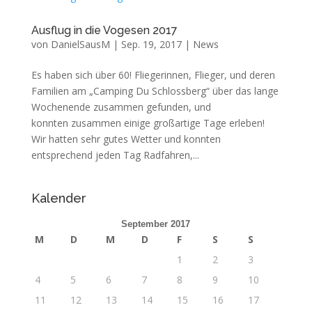
Ausflug in die Vogesen 2017
von
DanielSausM
|
Sep. 19, 2017
|
News
Es haben sich über 60! Fliegerinnen, Flieger, und deren
Familien am „Camping Du Schlossberg“ über das lange
Wochenende zusammen gefunden, und
konnten zusammen einige großartige Tage erleben!
Wir hatten sehr gutes Wetter und konnten
entsprechend jeden Tag Radfahren,...
Kalender
September 2017
M
D
M
D
F
S
S
1
2
3
4
5
6
7
8
9
10
11
12
13
14
15
16
17