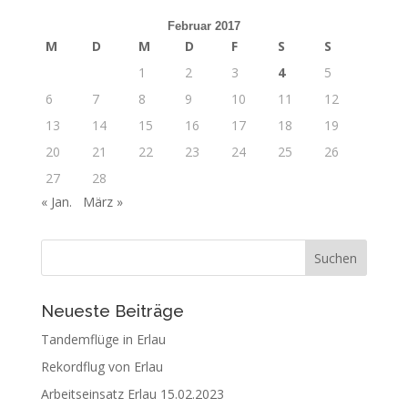
Februar 2017
M
D
M
D
F
S
S
1
2
3
4
5
6
7
8
9
10
11
12
13
14
15
16
17
18
19
20
21
22
23
24
25
26
27
28
« Jan.
März »
Neueste Beiträge
Tandemflüge in Erlau
Rekordflug von Erlau
Arbeitseinsatz Erlau 15.02.2023