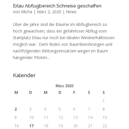
Erlau Abflugbereich Schneise geschaffen
von
Micha
|
März 2, 2020
|
News
Über die Jahre sind die Bäume im Abflugbereich so
hoch gewachsen, dass ein gefahrloser Abflug vom
Startplatz Erlau nur noch bei idealen Windverhältnissen
möglich war. Dem Risiko von Baumberührungen und
nachfolgenden Rettungseinsätzen wegen im Baum
hängender Piloten...
Kalender
März 2020
M
D
M
D
F
S
S
1
2
3
4
5
6
7
8
9
10
11
12
13
14
15
16
17
18
19
20
21
22