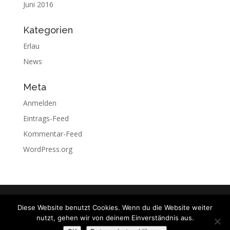
Juni 2016
Kategorien
Erlau
News
Meta
Anmelden
Eintrags-Feed
Kommentar-Feed
WordPress.org
© 2020
Erster Odenwälder Drachen- und
Diese Website benutzt Cookies. Wenn du die Website weiter
Gleitschirmflieger Club e.V.
nutzt, gehen wir von deinem Einverständnis aus.
> mit freundlicher Unterstützung der
Spruck IT