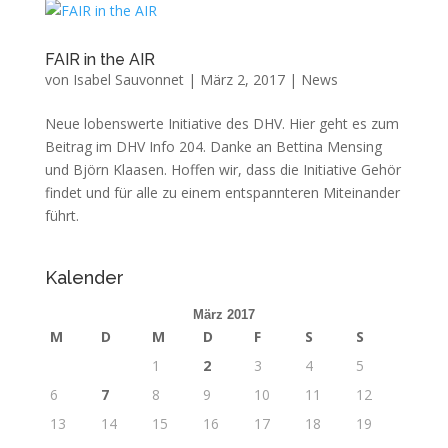
FAIR in the AIR
von
Isabel Sauvonnet
|
März 2, 2017
|
News
Neue lobenswerte Initiative des DHV. Hier geht es zum
Beitrag im DHV Info 204. Danke an Bettina Mensing
und Björn Klaasen. Hoffen wir, dass die Initiative Gehör
findet und für alle zu einem entspannteren Miteinander
führt.
Kalender
März 2017
M
D
M
D
F
S
S
1
2
3
4
5
6
7
8
9
10
11
12
13
14
15
16
17
18
19