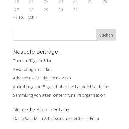
20
21
22
23
24
25
26
27
28
29
30
31
« Feb.
Mai »
Neueste Beiträge
Tandemflüge in Erlau
Rekordflug von Erlau
Arbeitseinsatz Erlau 15.02.2023
Androhung von Flugverboten bei Landefehlverhalten
Sammlung von alten Rettern für Hilfsorganisation
Neueste Kommentare
DanielSausM
zu
Arbeitseinsatz bei 35° in Erlau