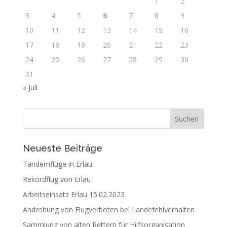
1
2
3
4
5
6
7
8
9
10
11
12
13
14
15
16
17
18
19
20
21
22
23
24
25
26
27
28
29
30
31
« Juli
Neueste Beiträge
Tandemflüge in Erlau
Rekordflug von Erlau
Arbeitseinsatz Erlau 15.02.2023
Androhung von Flugverboten bei Landefehlverhalten
Sammlung von alten Rettern für Hilfsorganisation