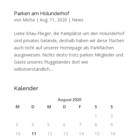
Parken am Holunderhof
von
Micha
|
Aug. 11, 2020
|
News
Liebe Erlau-Flieger, die Parkplätze um den Holunderhof
sind privates Gelände, deshalb haben wir diese Flächen
auch nicht auf unserer Homepage als Parkflächen
ausgewiesen. Nichts desto trotz parken Mitglieder und
Gäste unseres Fluggeländes dort wie
selbstverständlich....
Kalender
August 2020
M
D
M
D
F
S
S
1
2
3
4
5
6
7
8
9
10
11
12
13
14
15
16