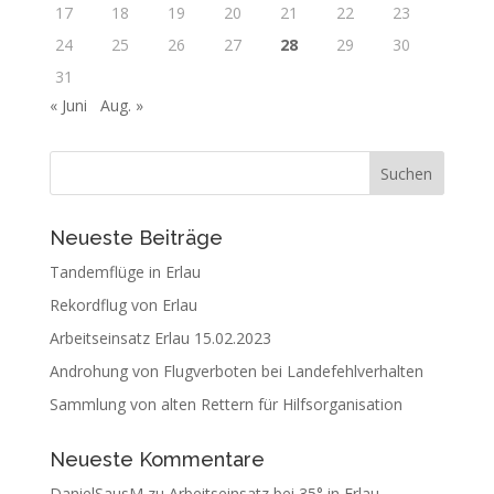
17
18
19
20
21
22
23
24
25
26
27
28
29
30
31
« Juni
Aug. »
Neueste Beiträge
Tandemflüge in Erlau
Rekordflug von Erlau
Arbeitseinsatz Erlau 15.02.2023
Androhung von Flugverboten bei Landefehlverhalten
Sammlung von alten Rettern für Hilfsorganisation
Neueste Kommentare
DanielSausM
zu
Arbeitseinsatz bei 35° in Erlau