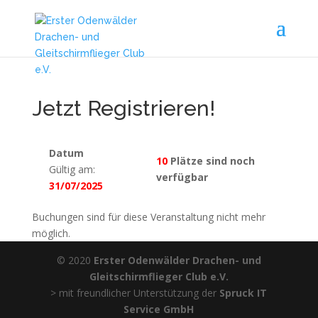
Jetzt Registrieren!
Datum
10
Plätze sind noch
Gültig am:
verfügbar
31/07/2025
Buchungen sind für diese Veranstaltung nicht mehr
möglich.
© 2020
Erster Odenwälder Drachen- und
Gleitschirmflieger Club e.V.
> mit freundlicher Unterstützung der
Spruck IT
Service GmbH