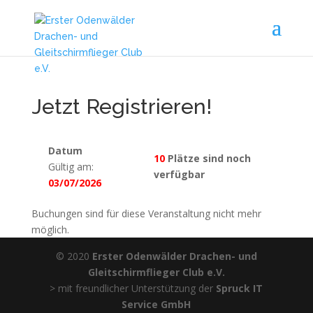
Jetzt Registrieren!
Datum
10
Plätze sind noch
Gültig am:
verfügbar
03/07/2026
Buchungen sind für diese Veranstaltung nicht mehr
möglich.
© 2020
Erster Odenwälder Drachen- und
Gleitschirmflieger Club e.V.
> mit freundlicher Unterstützung der
Spruck IT
Service GmbH