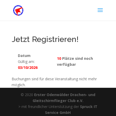
Jetzt Registrieren!
Datum
10
Plätze sind noch
Gültig am:
verfügbar
03/10/2026
Buchungen sind für diese Veranstaltung nicht mehr
möglich.
© 2020
Erster Odenwälder Drachen- und
Gleitschirmflieger Club e.V.
> mit freundlicher Unterstützung der
Spruck IT
Service GmbH