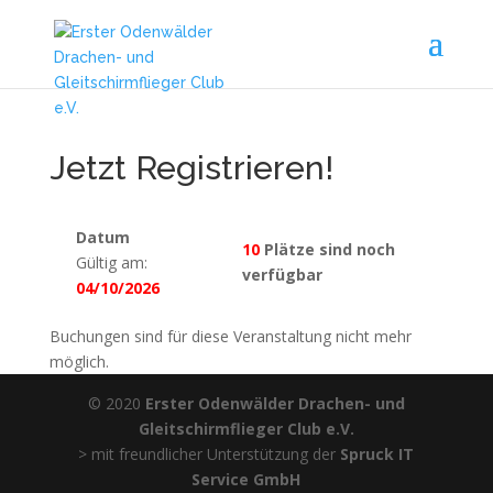
Jetzt Registrieren!
Datum
10
Plätze sind noch
Gültig am:
verfügbar
04/10/2026
Buchungen sind für diese Veranstaltung nicht mehr
möglich.
© 2020
Erster Odenwälder Drachen- und
Gleitschirmflieger Club e.V.
> mit freundlicher Unterstützung der
Spruck IT
Service GmbH