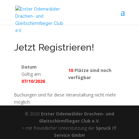
Jetzt Registrieren!
Datum
10
Plätze sind noch
Gültig am:
verfügbar
07/10/2026
Buchungen sind für diese Veranstaltung nicht mehr
möglich.
© 2020
Erster Odenwälder Drachen- und
Gleitschirmflieger Club e.V.
> mit freundlicher Unterstützung der
Spruck IT
Service GmbH