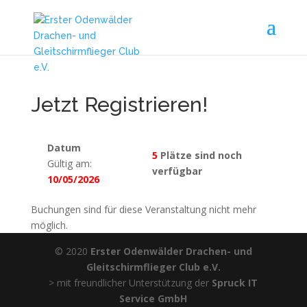
Jetzt Registrieren!
Datum
5
Plätze sind noch
Gültig am:
verfügbar
10/05/2026
Buchungen sind für diese Veranstaltung nicht mehr
möglich.
© 2020
Erster Odenwälder Drachen- und
Gleitschirmflieger Club e.V.
> mit freundlicher Unterstützung der
Spruck IT
Service GmbH