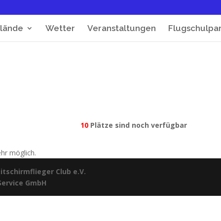
lände
Wetter
Veranstaltungen
Flugschulpa
10
Plätze sind noch verfügbar
ehr möglich.
tschirmflieger Club e.V.
 Service GmbH