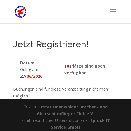
Jetzt Registrieren!
Datum
10
Plätze sind noch
Gültig am:
verfügbar
27/06/2026
Buchungen sind für diese Veranstaltung nicht mehr
möglich.
© 2020
Erster Odenwälder Drachen- und
Gleitschirmflieger Club e.V.
> mit freundlicher Unterstützung der
Spruck IT
Service GmbH